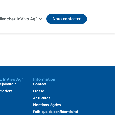
ller chez InVivo Ag°
Nous contacter
ez InVivo Ag°
Information
ejoindre ?
Contact
 métiers
Presse
Actualités
Mentions légales
Politique de confidentialité