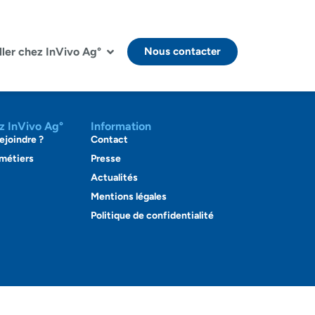
ller chez InVivo Ag°
Nous contacter
ez InVivo Ag°
Information
ejoindre ?
Contact
 métiers
Presse
Actualités
Mentions légales
Politique de confidentialité