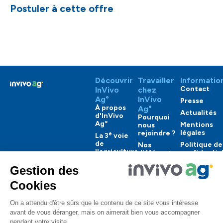
Postuler à cette offre
Découvrir
Travailler
Informatio
Contact
InVivo
chez
Ag°
InVivo
Presse
À propos
Ag°
Actualités
d'InVivo
Pourquoi
Ag°
Mentions
nous
légales
rejoindre ?
e
La 3
voie
de
Politique de
Nos
l'agriculture
confidential
différents
métiers
Nos
engagements
Nos
offres
Nos
solutions
Copyright 2025 InVivo Ag° Corporate. Tous
droits réservés.