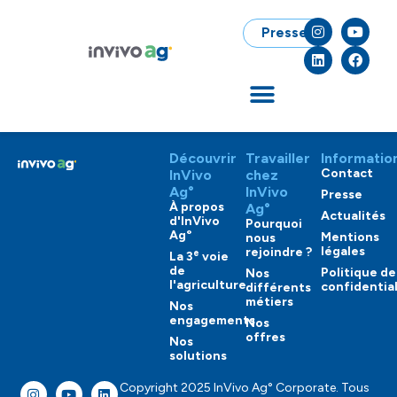
Presse
Découvrir
Travailler
Informatio
Contact
InVivo
chez
Ag°
InVivo
Presse
À propos
Ag°
Actualités
d'InVivo
Pourquoi
Ag°
Mentions
nous
légales
rejoindre ?
e
La 3
voie
de
Politique de
Nos
l'agriculture
confidential
différents
métiers
Nos
engagements
Nos
offres
Nos
solutions
Copyright 2025 InVivo Ag° Corporate. Tous