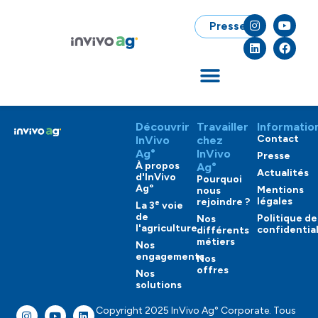
Presse
Découvrir
Travailler
Informatio
Contact
InVivo
chez
Ag°
InVivo
Presse
À propos
Ag°
Actualités
d'InVivo
Pourquoi
Ag°
Mentions
nous
légales
rejoindre ?
e
La 3
voie
de
Politique de
Nos
l'agriculture
confidential
différents
métiers
Nos
engagements
Nos
offres
Nos
solutions
Copyright 2025 InVivo Ag° Corporate. Tous