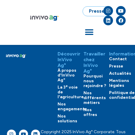
Presse
Découvrir
Travailler
Informatio
Contact
InVivo
chez
Ag°
InVivo
Presse
À propos
Ag°
Actualités
d'InVivo
Pourquoi
Ag°
Mentions
nous
légales
rejoindre ?
e
La 3
voie
de
Politique de
Nos
l'agriculture
confidential
différents
métiers
Nos
engagements
Nos
offres
Nos
solutions
Copyright 2025 InVivo Ag° Corporate. Tous