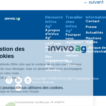
→
suivant
Découvrir
Travailler
Informatio
Contact
InVivo
chez
Ag°
InVivo
Presse
À propos
Ag°
Actualités
d'InVivo
Pourquoi
Ag°
Mentions
nous
légales
rejoindre ?
e
La 3
voie
de
Politique de
Nos
l'agriculture
confidential
différents
métiers
Nos
engagements
Nos
offres
Nos
solutions
Copyright 2025 InVivo Ag° Corporate. Tous
droits réservés.