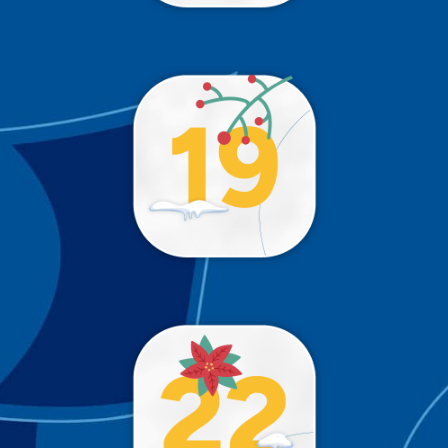
!
Trop tôt 😉
!