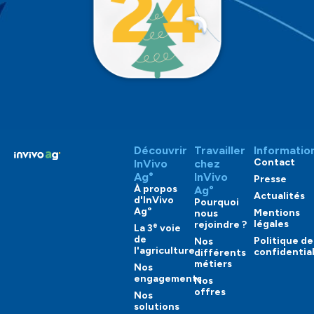
Découvrir
Travailler
Informatio
Contact
InVivo
chez
Ag°
InVivo
Presse
À propos
Ag°
Actualités
d'InVivo
Pourquoi
Ag°
Mentions
nous
légales
rejoindre ?
e
La 3
voie
de
Politique de
Nos
l'agriculture
confidential
différents
métiers
Nos
engagements
Nos
offres
Nos
solutions