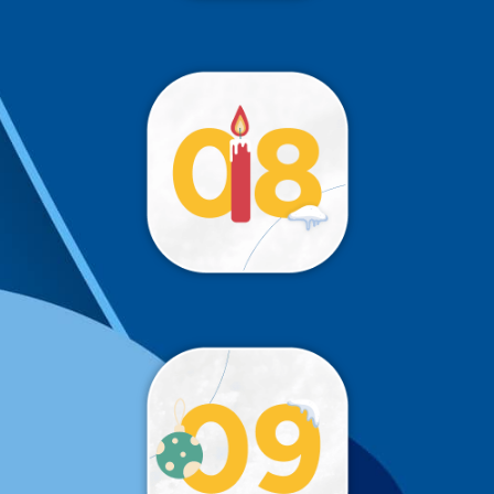
!
Trop tôt 😉
!