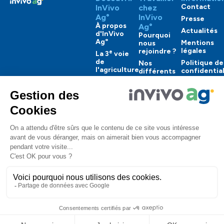
Contact
InVivo
chez
Ag°
InVivo
Presse
À propos
Ag°
Actualités
d'InVivo
Pourquoi
Ag°
Mentions
nous
légales
rejoindre ?
e
La 3
voie
de
Politique de
Nos
l'agriculture
confidential
différents
métiers
Nos
engagements
Nos
offres
Nos
solutions
Copyright 2025 InVivo Ag° Corporate. Tous
droits réservés.