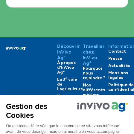
Découvrir
Travailler
Informatio
Contact
InVivo
chez
Ag°
InVivo
Presse
À propos
Ag°
Actualités
d'InVivo
Pourquoi
Ag°
Mentions
nous
légales
rejoindre ?
e
La 3
voie
de
Politique de
Nos
l'agriculture
confidential
différents
métiers
Nos
engagements
Nos
offres
Nos
solutions
Copyright 2025 InVivo Ag° Corporate. Tous
droits réservés.