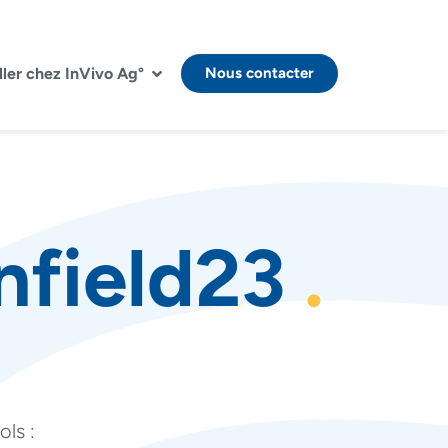
ller chez InVivo Ag°
Nous contacter
nfield23
ols :