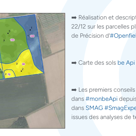
➡️ Réalisation et descri
22/12 sur les parcelles p
de Précision d’
#Openfie
➡️ Carte des sols
be Api
➡️ Les premiers conseils 
dans
#monbeApi
depuis 
dans
SMAG
#SmagExpe
issues des analyses de t