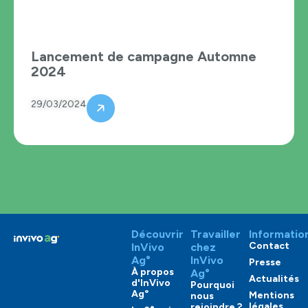
Lancement de campagne Automne
2024
29/03/2024
Découvrir
Travailler
Informatio
Contact
InVivo
chez
Ag°
InVivo
Presse
À propos
Ag°
Actualités
d'InVivo
Pourquoi
Ag°
Mentions
nous
légales
rejoindre ?
e