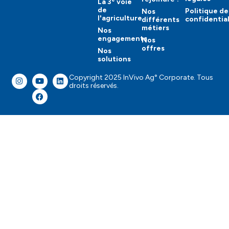
La 3
voie
de
Politique de
Nos
l'agriculture
confidential
différents
métiers
Nos
engagements
Nos
offres
Nos
solutions
Copyright 2025 InVivo Ag° Corporate. Tous
droits réservés.