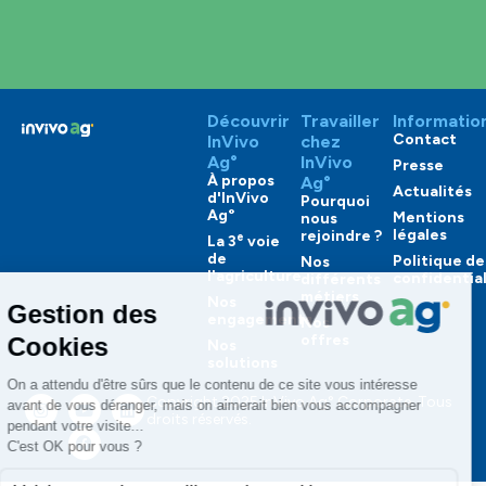
Découvrir
Travailler
Informatio
Contact
InVivo
chez
Ag°
InVivo
Presse
À propos
Ag°
Actualités
d'InVivo
Pourquoi
Ag°
Mentions
nous
légales
rejoindre ?
e
La 3
voie
de
Politique de
Nos
l'agriculture
confidential
différents
métiers
Nos
engagements
Nos
offres
Nos
solutions
Copyright 2025 InVivo Ag° Corporate. Tous
droits réservés.