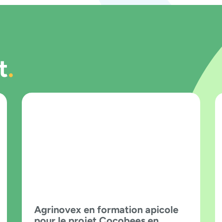
t
Agrinovex en formation apicole
pour le projet Cocobees en