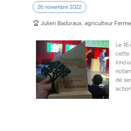
26 novembre 2022
🏆 Julien Baduraux, agriculteur Ferm
Le 16
cette 
innova
notam
de se
action