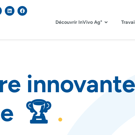
Découvrir InVivo Ag°
Travai
re innovante
ue 🏆