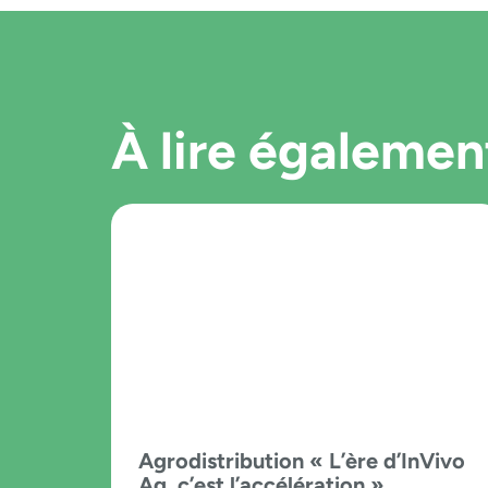
À lire égalemen
Agrodistribution « L’ère d’InVivo
Ag, c’est l’accélération »