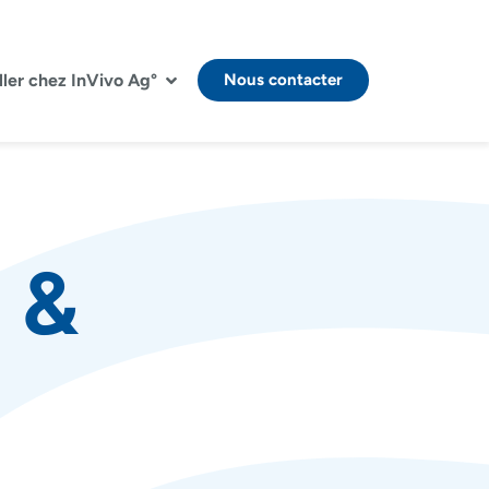
ller chez InVivo Ag°
Nous contacter
 &