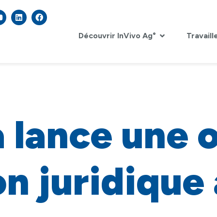
Découvrir InVivo Ag°
Travaill
 lance une o
on juridique