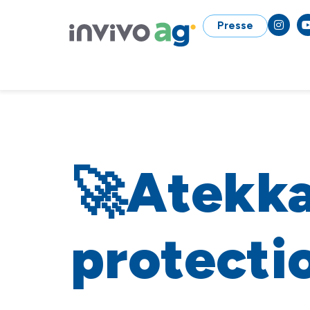
Presse
🚀Atekka
protecti