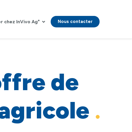
er chez InVivo Ag°
Nous contacter
ffre de
 agricole